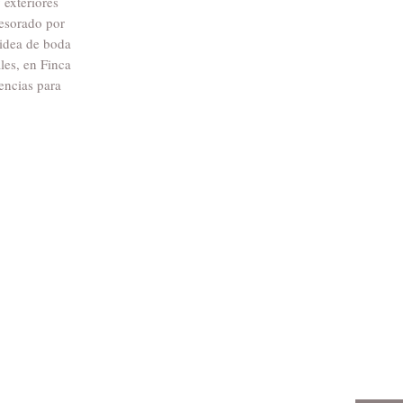
 exteriores
sesorado por
 idea de boda
les, en Finca
encias para