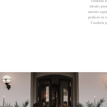
Granada in
ideales par
nuestro equi
perfecta en 
Casabela p